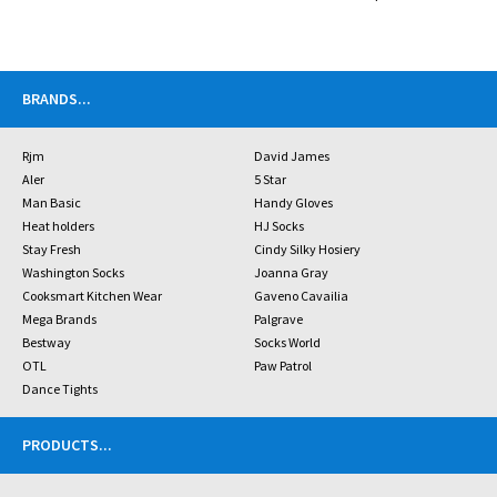
BRANDS
...
Rjm
David James
Aler
5 Star
Man Basic
Handy Gloves
Heat holders
HJ Socks
Stay Fresh
Cindy Silky Hosiery
Washington Socks
Joanna Gray
Cooksmart Kitchen Wear
Gaveno Cavailia
Mega Brands
Palgrave
Bestway
Socks World
OTL
Paw Patrol
Dance Tights
PRODUCTS
...