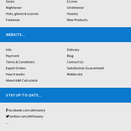
Socks
£ Lines
Nightwear
Underwear
Hats, gloves & scarves
Hosiery
Footwear
New Products
WEBSITE
...
Info
Delivery
Payment
Blog
Terms & Conditions
Contact Us
Export Orders
Satisfaction Guaranteed
How it works
Mobile site
About A&K Calculator
STAY UP-TO-DATE
...
facebook.com/akhosiery
twitter.com/AKHosiery
...