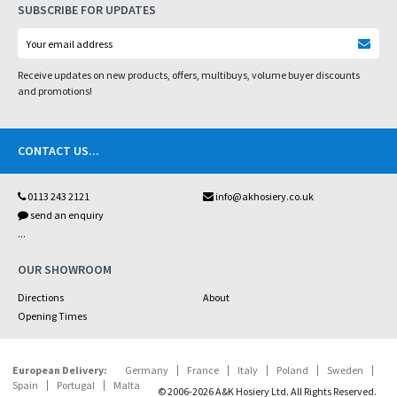
SUBSCRIBE FOR UPDATES
Receive updates on new products, offers, multibuys, volume buyer discounts
and promotions!
CONTACT US
...
0113 243 2121
info@akhosiery.co.uk
send an enquiry
...
OUR SHOWROOM
Directions
About
Opening Times
European Delivery:
Germany
France
Italy
Poland
Sweden
Spain
Portugal
Malta
© 2006-2026 A&K Hosiery Ltd. All Rights Reserved.